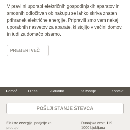
V pravilni uporabi električnih gospodinjskih aparatov in
smotrnih odločitvah ob nakupu se lahko skriva znaten
prihranek električne energije. Pripravili smo vam nekaj
uporabnih nasvetov za aparate, ki stojijo v večini domov,
in tudi za domačo pisarno.
PREBERI VEČ
Pomoč
O nas
Aktualno
Za medije
Kontakt
Trajnostna
Za dom
Za podjetje
energija in
varčevanje
POŠLJI STANJE ŠTEVCA
Električna energija
Električna energija
Varčujte skupaj z
nami
Zemeljski plin
Zemeljski plin
Ogrevanje z
Storitve
Mala in srednja
Elektro energija
, podjetje za
Dunajska cesta 119
elektriko
podjetja
Dokumenti in
prodajo
1000 Ljubljana