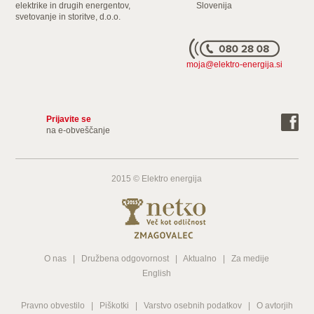
Gospodinjski
ceniki
elektrike in drugih energentov,
Velika podjetja in
Slovenija
aparati
svetovanje in storitve, d.o.o.
industrija
Energijska nalepka
Storitve
Naroči
moja@elektro-energija.si
Prijavite se
na e-obveščanje
2015 © Elektro energija
O nas
|
Družbena odgovornost
|
Aktualno
|
Za medije
English
Pravno obvestilo
|
Piškotki
|
Varstvo osebnih podatkov
|
O avtorjih