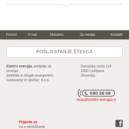
Pomoč
O nas
Aktualno
Za medije
Kontakt
Trajnostna
Za dom
Za podjetje
energija in
varčevanje
POŠLJI STANJE ŠTEVCA
Električna energija
Električna energija
Varčujte skupaj z
nami
Zemeljski plin
Zemeljski plin
Ogrevanje z
Storitve
Mala in srednja
Elektro energija
, podjetje za
Dunajska cesta 119
elektriko
podjetja
Dokumenti in
prodajo
1000 Ljubljana
Gospodinjski
ceniki
elektrike in drugih energentov,
Velika podjetja in
Slovenija
aparati
svetovanje in storitve, d.o.o.
industrija
Energijska nalepka
Storitve
Naroči
moja@elektro-energija.si
Prijavite se
na e-obveščanje