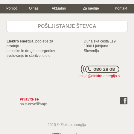
Pomoč
O nas
Aktualno
Za medije
Kontakt
Trajnostna
Za dom
Za podjetje
energija in
varčevanje
POŠLJI STANJE ŠTEVCA
Električna energija
Električna energija
Varčujte skupaj z
nami
Zemeljski plin
Zemeljski plin
Ogrevanje z
Storitve
Mala in srednja
Elektro energija
, podjetje za
Dunajska cesta 119
elektriko
podjetja
Dokumenti in
prodajo
1000 Ljubljana
Gospodinjski
ceniki
elektrike in drugih energentov,
Velika podjetja in
Slovenija
aparati
svetovanje in storitve, d.o.o.
industrija
Energijska nalepka
Storitve
Naroči
moja@elektro-energija.si
Prijavite se
na e-obveščanje
2015 © Elektro energija