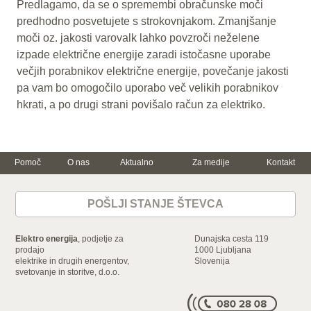
Predlagamo, da se o spremembi obračunske moči
predhodno posvetujete s strokovnjakom. Zmanjšanje
moči oz. jakosti varovalk lahko povzroči neželene
izpade električne energije zaradi istočasne uporabe
večjih porabnikov električne energije, povečanje jakosti
pa vam bo omogočilo uporabo več velikih porabnikov
hkrati, a po drugi strani povišalo račun za elektriko.
Pomoč
O nas
Aktualno
Za medije
Kontakt
Trajnostna
Za dom
Za podjetje
energija in
varčevanje
POŠLJI STANJE ŠTEVCA
Električna energija
Električna energija
Varčujte skupaj z
nami
Zemeljski plin
Zemeljski plin
Ogrevanje z
Storitve
Mala in srednja
Elektro energija
, podjetje za
Dunajska cesta 119
elektriko
podjetja
Dokumenti in
prodajo
1000 Ljubljana
Gospodinjski
ceniki
elektrike in drugih energentov,
Velika podjetja in
Slovenija
aparati
svetovanje in storitve, d.o.o.
industrija
Energijska nalepka
Storitve
Naroči