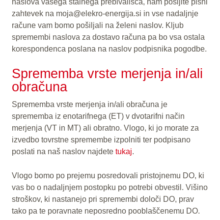
naslova vašega stalnega prebivališča, nam pošljite pisni
zahtevek na moja@elekro-energija.si in vse nadaljnje
račune vam bomo pošiljali na želeni naslov. Kljub
spremembi naslova za dostavo računa pa bo vsa ostala
korespondenca poslana na naslov podpisnika pogodbe.
Sprememba vrste merjenja in/ali
obračuna
Sprememba vrste merjenja in/ali obračuna je
sprememba iz enotarifnega (ET) v dvotarifni način
merjenja (VT in MT) ali obratno. Vlogo, ki jo morate za
izvedbo tovrstne spremembe izpolniti ter podpisano
poslati na naš naslov najdete
tukaj
.
Vlogo bomo po prejemu posredovali pristojnemu DO, ki
vas bo o nadaljnjem postopku po potrebi obvestil. Višino
stroškov, ki nastanejo pri spremembi določi DO, prav
tako pa te poravnate neposredno pooblaščenemu DO.