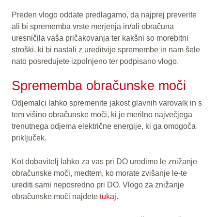
Preden vlogo oddate predlagamo, da najprej preverite
ali bi sprememba vrste merjenja in/ali obračuna
uresničila vaša pričakovanja ter kakšni so morebitni
stroški, ki bi nastali z ureditvijo spremembe in nam šele
nato posredujete izpolnjeno ter podpisano vlogo.
Sprememba obračunske moči
Odjemalci lahko spremenite jakost glavnih varovalk in s
tem višino obračunske moči, ki je merilno največjega
trenutnega odjema električne energije, ki ga omogoča
priključek.
Kot dobavitelj lahko za vas pri DO uredimo le znižanje
obračunske moči, medtem, ko morate zvišanje le-te
urediti sami neposredno pri DO. Vlogo za znižanje
obračunske moči najdete
tukaj
.