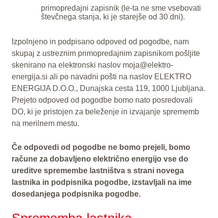
primopredajni zapisnik (le-ta ne sme vsebovati
števčnega stanja, ki je starejše od 30 dni).
Izpolnjeno in podpisano odpoved od pogodbe, nam
skupaj z ustreznim primopredajnim zapisnikom pošljite
skenirano na elektronski naslov moja@elektro-
energija.si ali po navadni pošti na naslov ELEKTRO
ENERGIJA D.O.O., Dunajska cesta 119, 1000 Ljubljana.
Prejeto odpoved od pogodbe bomo nato posredovali
DO, ki je pristojen za beleženje in izvajanje sprememb
na merilnem mestu.
Če odpovedi od pogodbe ne bomo prejeli, bomo
račune za dobavljeno električno energijo vse do
ureditve spremembe lastništva s strani novega
lastnika in podpisnika pogodbe, izstavljali na ime
dosedanjega podpisnika pogodbe.