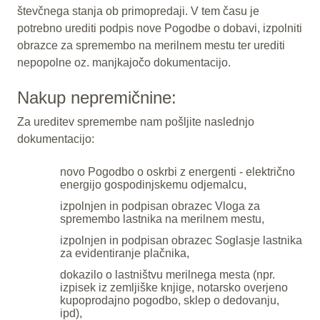
števčnega stanja ob primopredaji. V tem času je
potrebno urediti podpis nove Pogodbe o dobavi, izpolniti
obrazce za spremembo na merilnem mestu ter urediti
nepopolne oz. manjkajočo dokumentacijo.
Nakup nepremičnine:
Za ureditev spremembe nam pošljite naslednjo
dokumentacijo:
novo Pogodbo o oskrbi z energenti - električno
energijo gospodinjskemu odjemalcu,
izpolnjen in podpisan obrazec Vloga za
spremembo lastnika na merilnem mestu,
izpolnjen in podpisan obrazec Soglasje lastnika
za evidentiranje plačnika,
dokazilo o lastništvu merilnega mesta (npr.
izpisek iz zemljiške knjige, notarsko overjeno
kupoprodajno pogodbo, sklep o dedovanju,
ipd),