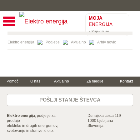
MOJA
ENERGIJA
» Prijavite se
Elektro energija
Podjetje
Aktualno
Arhiv novic
Pomoč
O nas
Aktualno
Za medije
Kontakt
Trajnostna
Za dom
Za podjetje
energija in
varčevanje
POŠLJI STANJE ŠTEVCA
Električna energija
Električna energija
Varčujte skupaj z
nami
Zemeljski plin
Zemeljski plin
Ogrevanje z
Storitve
Mala in srednja
Elektro energija
, podjetje za
Dunajska cesta 119
elektriko
podjetja
Dokumenti in
prodajo
1000 Ljubljana
Gospodinjski
ceniki
elektrike in drugih energentov,
Velika podjetja in
Slovenija
aparati
svetovanje in storitve, d.o.o.
industrija
Energijska nalepka
Storitve