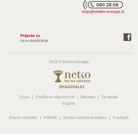
Naroči
moja@elektro-energija.si
Prijavite se
na e-obveščanje
2015 © Elektro energija
O nas
|
Družbena odgovornost
|
Aktualno
|
Za medije
English
Pravno obvestilo
|
Piškotki
|
Varstvo osebnih podatkov
|
O avtorjih