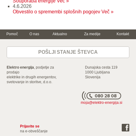
Souporaba energije
Več »
4.6.2026
Obvestilo o spremembi splošnih pogojev
Več »
Pomoč
O nas
Aktualno
Za medije
Kontakt
Trajnostna
Za dom
Za podjetje
energija in
varčevanje
POŠLJI STANJE ŠTEVCA
Električna energija
Električna energija
Varčujte skupaj z
nami
Zemeljski plin
Zemeljski plin
Ogrevanje z
Storitve
Mala in srednja
Elektro energija
, podjetje za
Dunajska cesta 119
elektriko
podjetja
Dokumenti in
prodajo
1000 Ljubljana
Gospodinjski
ceniki
elektrike in drugih energentov,
Velika podjetja in
Slovenija
aparati
svetovanje in storitve, d.o.o.
industrija
Energijska nalepka
Storitve
Naroči
moja@elektro-energija.si
Prijavite se
na e-obveščanje