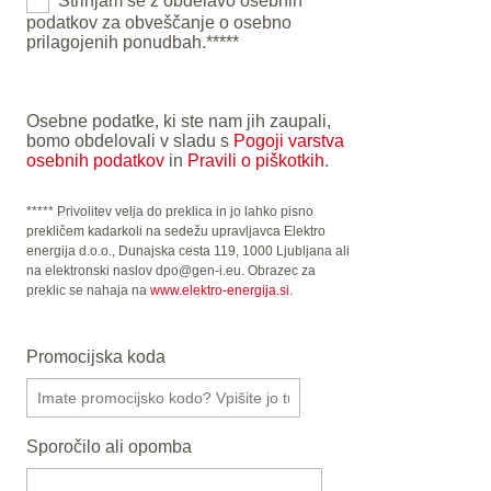
Strinjam se z obdelavo osebnih
podatkov za obveščanje o osebno
prilagojenih ponudbah.*****
Osebne podatke, ki ste nam jih zaupali,
bomo obdelovali v sladu s
Pogoji varstva
osebnih podatkov
in
Pravili o piškotkih
.
***** Privolitev velja do preklica in jo lahko pisno
prekličem kadarkoli na sedežu upravljavca Elektro
energija d.o.o., Dunajska cesta 119, 1000 Ljubljana ali
na elektronski naslov dpo@gen-i.eu. Obrazec za
preklic se nahaja na
www.elektro-energija.si
.
Promocijska koda
Sporočilo ali opomba