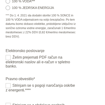
100 % VODA***
100 % JEDRSKA ENERGIJA
*** Do 1. 4. 2021 sta dodatni storitvi 100 % SONCE in
100 % VODA odjemalcem na voljo brezplačno. Po tem
datumu bomo dobavo elektrike, pridobljene izključno iz
sončne oziroma vodne energije, zaračunali 1 €/merilno
mesto/mesec z 22% DDV (0,82 €/merilno mesto/mesec
brez DDV).
Elektronsko poslovanje
Želim prejemati PDF račun na
elektronski naslov ali e-račun v spletno
banko.
Pravno obvestilo
*
Strinjam se s pogoji naročanja oskrbe
z energenti.****