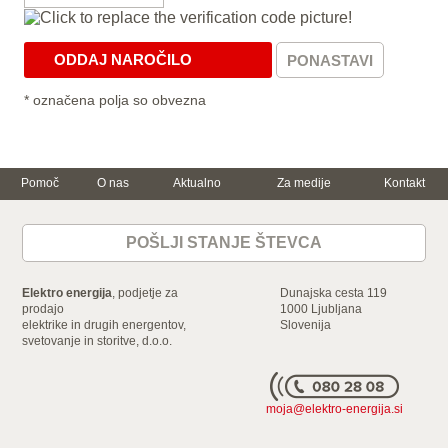
* označena polja so obvezna
Pomoč
O nas
Aktualno
Za medije
Kontakt
Trajnostna
Za dom
Za podjetje
energija in
varčevanje
POŠLJI STANJE ŠTEVCA
Električna energija
Električna energija
Varčujte skupaj z
nami
Zemeljski plin
Zemeljski plin
Ogrevanje z
Storitve
Mala in srednja
Elektro energija
, podjetje za
Dunajska cesta 119
elektriko
podjetja
Dokumenti in
prodajo
1000 Ljubljana
Gospodinjski
ceniki
elektrike in drugih energentov,
Velika podjetja in
Slovenija
aparati
svetovanje in storitve, d.o.o.
industrija
Energijska nalepka
Storitve
Naroči
moja@elektro-energija.si