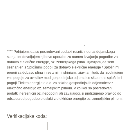
**** Potrjujem, da so posredovani podatki resnični odraz dejanskega
stanja ter dovoljujem njihovo uporabo za namen izvajanja pogodbe za
dobavo električne energije, oz. zemeljskega plina. Izjavljam, da sem
seznanjen s Splošnimi pogoji za dobavo električne energije / Splošnimi
pogoji za dobavo plina in se z njimi strinjam. Izjavljam tudi, da izpolnjujem
vse pogoje za uvrstitev med gospodinjske odjemalce skladno s splošnimi
pogoji Elektro energije d.o.o. za oskrbo gospodinjskih odjemalcev z
električno energijo oz. zemeljskim plinom. V kolikor so posredovani
podatki neresnični oz. nepopolni ali zavajajoči, si pridržujemo pravico do
odstopa od pogodbe o oskrbi z električno energijo oz. zemeljskim plinom.
Verifikacijska koda: